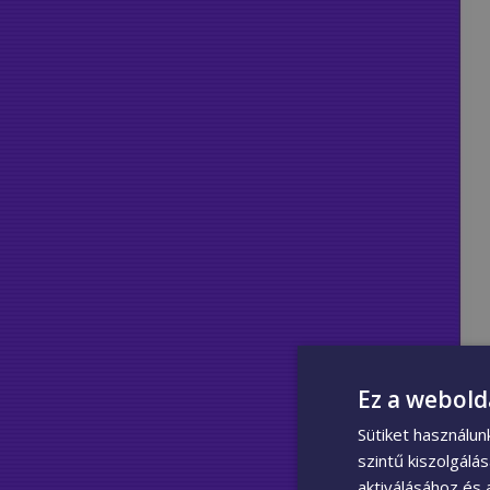
Ez a webold
Sütiket használu
szintű kiszolgálá
aktiválásához és 