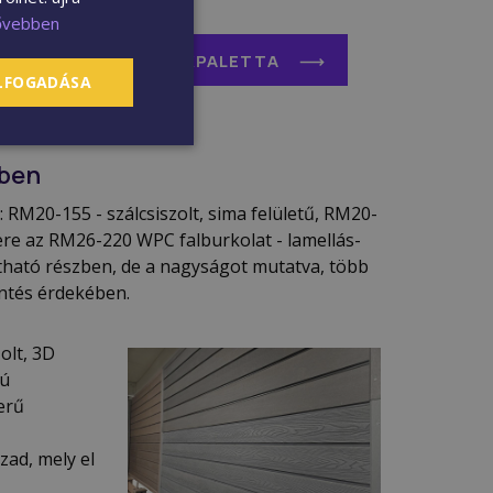
avarok
ővebben
S
TERMÉKPALETTA
ELFOGADÁSA
nben
RM20-155 - szálcsiszolt, sima felületű, RM20-
ere az RM26-220 WPC falburkolat - lamellás-
átható részben, de a nagyságot mutatva, több
öntés érdekében.
olt, 3D
yú
erű
zad, mely el