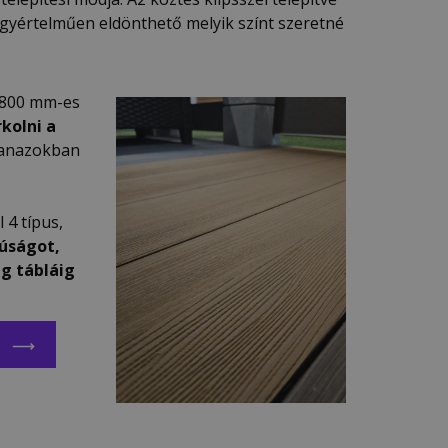
egyértelműen eldönthető melyik színt szeretné
x5800 mm-es
kolni a
yanazokban
l 4 típus,
úságot,
g tábláig