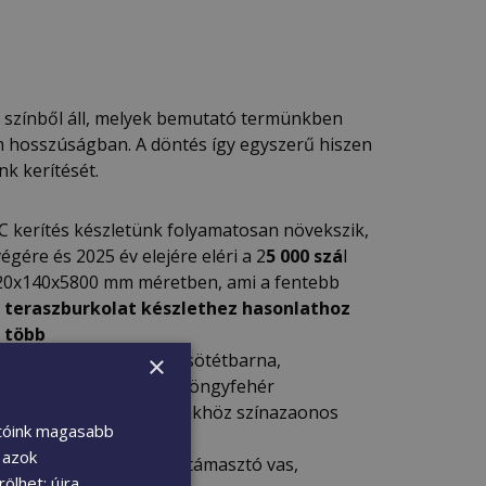
 színből áll, melyek bemutató termünkben
 hosszúságban. A döntés így egyszerű hiszen
nk kerítését.
kerítés készletünk folyamatosan növekszik,
égére és 2025 év elejére eléri a 2
5 000 szá
l
20x140x5800 mm méretben, ami a fentebb
teraszburkolat készlethez hasonlathoz
 több
k: Antarcit, kávébarna, sötétbarna,
×
 szahara, téglavörös, gyöngyfehér
n színű kerítés elemünkhöz színazaonos
atóink magasabb
 U-profil
l azok
szítők: végzáró kupak, támasztó vas,
ölhet: újra