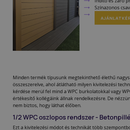
Indító és záró pr
Színazonos csav
AJÁNLATKÉ
Minden termék típusunk megtekinthető élethű nagy
összeszerelve, ahol átlátható milyen kivitelezési tec
kérdése merül fel mind a WPC burkolatokkal vagy WPC
értékesítő kollégáink állnak rendelkezésre. De nézzü
nem biztos, hogy láthat élőben.
1/2 WPC oszlopos rendszer - Betonpill
Ezt a kivitelezési módot és technikát több szempontból