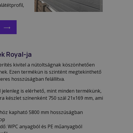
átétprofil,
ek Royal-ja
rítés kivitel a nútoltságnak köszönhetően
snek. Ezen termékün is szintént megtekinthető
es hosszúságban felállítva.
 jelenleg is elérhető, mint minden termékünk,
tra készlet színenként 750 szál 21x169 mm, ami
khöz kapható 5800 mm hosszúságban
lop
fedő: WPC anyagból és PE műanyagból