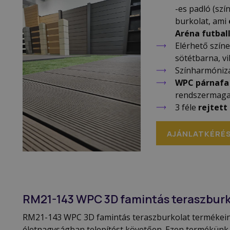
-es padló (szí
burkolat, ami
Aréna futball
Elérhető színe
sötétbarna, v
Színharmóniz
WPC párnafa
rendszermag
3 féle
rejtett
AJÁNLATKÉRÉ
RM21-143 WPC 3D famintás teraszburk
RM21-143 WPC 3D famintás teraszburkolat termékeink 
életnagyságban telepítést követően. Ezen termékünk te