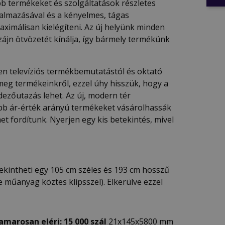
bb termékeket és szolgáltatások részletes
almazásával és a kényelmes, tágas
ximálisan kielégíteni. Az új helyünk minden
zájn ötvözetét kínálja, így bármely termékünk
zen televíziós termékbemutatástól és oktató
meg termékeinkről, ezzel úhy hisszük, hogy a
ezőutazás lehet. Az új, modern tér
obb ár-érték arányú termékeket vásárolhassák
t fordítunk. Nyerjen egy kis betekintés, mivel
kintheti egy 105 cm széles és 193 cm hosszű
 műanyag köztes klipsszel). Elkerülve ezzel
marosan eléri: 15 000 szál
21x145x5800 mm