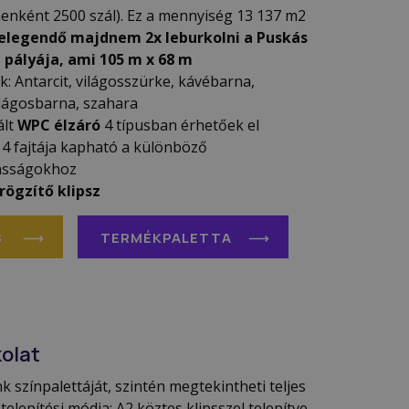
nenként 2500 szál). Ez a mennyiség 13 137 m2
elegendő majdnem 2x leburkolni a Puskás
 pályája, ami 105 m x 68 m
k: Antarcit, világosszürke, kávébarna,
ilágosbarna, szahara
ált
WPC élzáró
4 típusban érhetőek el
4 fajtája kapható a különböző
asságokhoz
 rögzítő klipsz
S
TERMÉKPALETTA
olat
színpalettáját, szintén megtekintheti teljes
lepítési módja: A2 köztes klipsszel telepítve