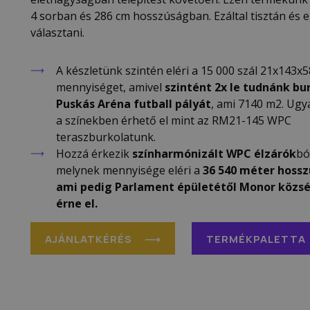
4 sorban és 286 cm hosszúságban. Ezáltal tisztán és 
választani.
A készletünk szintén eléri a 15 000 szál 21x143
mennyiséget, amivel
szintént 2x le tudnánk bur
Puskás Aréna futball pályát
, ami 7140 m2. Ug
a színekben érhető el mint az RM21-145 WPC
teraszburkolatunk.
Hozzá érkezik
színharmónizált WPC élzárók
bó
melynek mennyisége eléri a
36 540 méter hossz
ami pedig Parlament épületétől Monor közsé
érne el.
AJÁNLATKÉRÉS
TERMÉKPALETTA