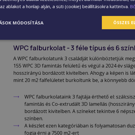
színazonos cs
z ablakot a honlap alján, a süti (cookie) beállításokra kattintva.
B
AJÁNLATKÉRÉ
TÁSOK MÓDOSÍTÁSA
ÖSSZES 
WPC falburkolat - 3 féle típus és 6 szí
A WPC falburkolatunk 3 családját különböztetjük meg: 
155 WPC 3D famintás felületű és végül a 2024 év slág
hosszirányú bordázott kivitelben. Ahogy a képen is l
mint 20 m2 falfelületet burkoltunk be, a könnyebb d
WPC falburkolataink 3 fajtája érthető el: szálcsisz
famintás és Co-extrudált 3D lamellás (hosszirán
bordázott kivitelben. A színeket tekintve 6 népsz
színben.
A készlet ezen kategóriában is folyamatosan duz
fogja érni a 7500 m2-ert