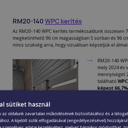
RM20-140
WPC kerítés
Az RM20-140 WPC kerítés termékcsaldunk összesen 7
megketinthető 96 cm magasságban 5 sorban és 96 cm
nincs szükség arra, hogy vizuálisan képzeljük el álmai
RM20-140 WPC 
mely 2024 év v
mennyiséget 
található
WPC 
képest 66,7%
Elérhető színe
világosbarna,
al sütiket használ
Kapható minde
nk az oldalunk zavartalan működésének biztosításához és a látog
WPC oszlop és
sához. A kijelölt sütik elfogadásával (engedélyezésével) hozzájáru
További kiegé
a személyes adatai kezeléséhez, melyet bármikor módosíthat, tör