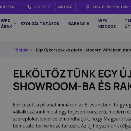
mail.com
+36 70 327 0001
1184. Budapest, Lakat
MUTASD
MUTASD
WPC
WPC
TE
SZOLGÁLTATÁSOK
GARANCIA
ÁRAK
KISOKOS
ÚT
Főoldal
Egy új korszak kezdete - Modern WPC bemutat
ELKÖLTÖZTÜNK EGY ÚJ
SHOWROOM-BA ÉS RA
Elérkezett a pillanat immáron az 5. évünkben, hogy eg
vállalkozásunk most egy teljesen korszerű, modern és
szereplőket ismerve elmondhatjuk, hogy Magyarorsz
bemutató terme közé tartozik. Az új helyszínünk célj