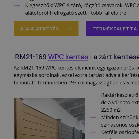
Kiegészítők: WPC élzáró, rögzítő csavarok, WPC al
alátétprofil felfogató szett - több falfelültre -
AJÁNLATKÉRÉS
TERMÉKPALETTA
RM21-169
WPC kerítés
- a zárt kerítés
Az RM21-169 WPC kerítés elemeink egy igazán erős ke
egymásba sorolnak, ezzel extra tartást adva a keríté
bemutató termünkben 193 cm magasságban és 5 méter
Raktárkészletről
de a várható ex
2250 m2
Minden színün
színazonos osz
Kétféle oszlop