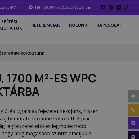
os út 44/F
H-P: 08.30-16.30, SZo-V: Zárva
LEPÍTÉSI
REFERENCIÁK
RÓLUNK
KAPCSOLAT
MUTATÓK
óterembe költöztünk!
, 1700 M²-ES WPC
KTÁRBA
y új és izgalmas fejezetet kezdjünk, hiszen
 új bemutató terembe költözött. A piaci
ág legfelszereltebb és legmodernebb
a, hogy még magasabb szintre emeljük a