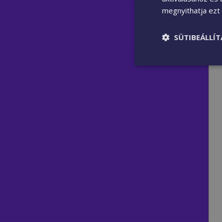
megnyithatja ezt a
SÜTIBEÁLLÍ