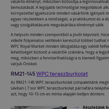
vásárlói élményt, miközben biztosítja a leginnovatíva
bemutatását. A legújabb technológiai megoldások alk
környezettel igyekszünk minden vásárlónk igényeit ma
egyes részletében a minőséget, a praktikumot és a di
vagy szolgáltatásunk megvásárlása élménnyé válik.
A helyszín minden szempontból a jövőt képviseli, his
videók folyamatos vetítésén keresztül többet tudhat 
WPC Royal Market minden látogatása egy valódi felfed
lehetőséget biztosít a vásárlók számára, hogy a legj
meg, miközben a fenntarthatóságra is kiemelt figyelme
várjuk Önöket.
RM21-145
WPC teraszburkolat
Az RM21-145 WPC teraszburkolat színpalettánk megte
sávban ( 7 sor WPC teraszburkolat párnafára telepítve
azt, hogy 10-15 cm-es minta alapján kelljen dönteni.
Készletünk ha