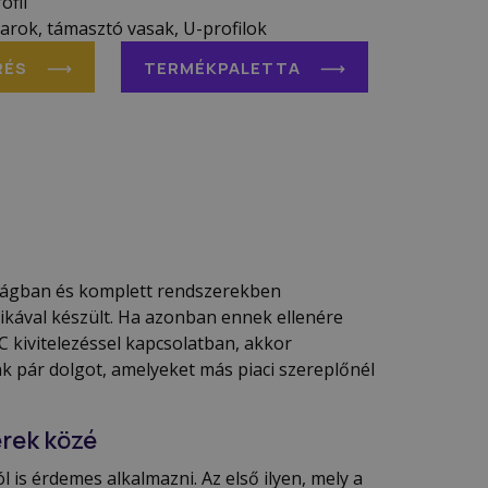
ofil
arok, támasztó vasak, U-profilok
RÉS
TERMÉKPALETTA
ságban és komplett rendszerekben
hnikával készült. Ha azonban ennek ellenére
 kivitelezéssel kapcsolatban, akkor
nk pár dolgot, amelyeket más piaci szereplőnél
érek közé
 is érdemes alkalmazni. Az első ilyen, mely a