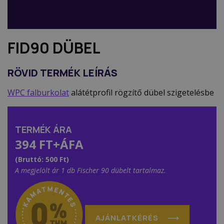
FID90 DÜBEL
RÖVID TERMÉK LEÍRÁS
WPC falburkolat
alátétprofil rögzítő dübel szigetelésbe
TERMÉK ÁRA
394 FT+ÁFA
(Bruttó: 500 Ft)
A megjelölt ár 1 db Fischer 90 dübelt tartalmaz.
AJÁNLATKÉRÉS