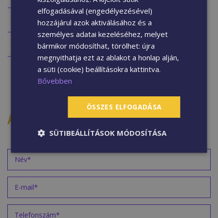
6 mm vastag ragasztó vagy vakolatréteg felett
elfogadásával (engedélyezésével)
előfúrás szükséges
hozzájárul azok aktiválásához és a
Ajánlott felhasználás: maximum 2-3 m2 felület
személyes adatai kezeléséhez, melyet
rögzítéséhez
bármikor módosíthat, törölhet: újra
Nagyobb falfelüetek burkolásához ajánlott
megnyithatja ezt az ablakot a honlap alján,
rögzítési mód: RAWPLUG dübel + csavar
a süti (cookie) beállításokra kattintva.
Bővebben
ÖSSZES ELFOGADÁSA
AJÁNLATKÉRÉS
SÜTIBEÁLLÍTÁSOK MÓDOSÍTÁSA