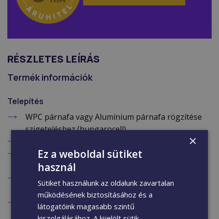
RÉSZLETES LEÍRÁS
Termék információk
Telepítés
WPC párnafa vagy Alumínium párnafa rögzítése
szigeteléshez (hungarocell)
×
A szigetelés maximum vastagsága: 90 mm
Ez a weboldal sütiket
A FID90 dübelhez ajánlott csavar: 6*90 mm A2
használ
süllyesztettfejű facsavar
Az párnafák rögzítési pontjainak távolsága: 500-
Sütiket használunk az oldalunk zavartalan
600 mm
működésének biztosításához és a
Bethajtása a szigetelésbe történhet
látogatóink magasabb szintű
csavarbehajtóval
kiszolgálásához. A kijelölt sütik