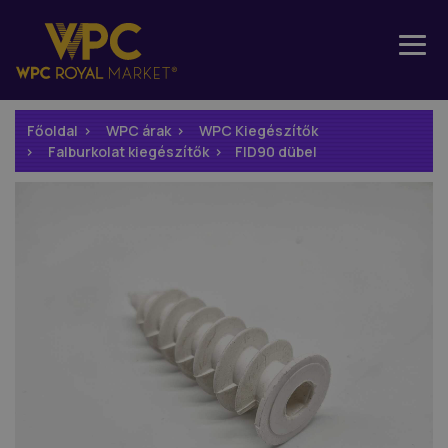
Főoldal
WPC árak
WPC Kiegészítők
Falburkolat kiegészítők
FID90 dübel