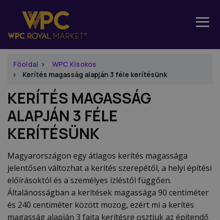
Főoldal
WPC Kisokos
Kerítés magasság alapján 3 féle kerítésünk
KERÍTÉS MAGASSÁG
ALAPJÁN 3 FÉLE
KERÍTÉSÜNK
Magyarországon egy átlagos kerítés magassága
jelentősen változhat a kerítés szerepétől, a helyi építési
előírásoktól és a személyes ízléstől függően.
Általánosságban a kerítések magassága 90 centiméter
és 240 centiméter között mozog, ezért mi a kerítés
magasság alapján 3 fajta kerítésre osztjuk az építendő