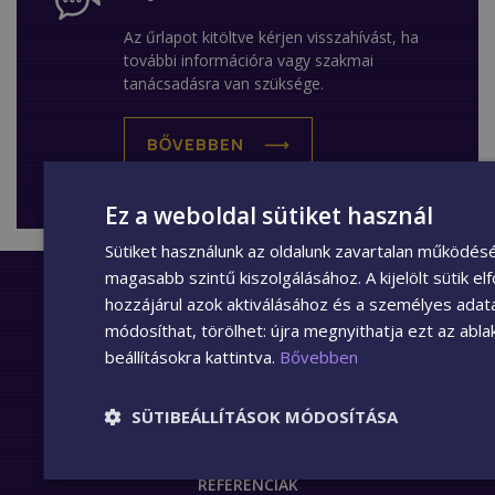
Az űrlapot kitöltve kérjen visszahívást, ha
további információra vagy szakmai
tanácsadásra van szüksége.
BŐVEBBEN
Ez a weboldal sütiket használ
Sütiket használunk az oldalunk zavartalan működésé
magasabb szintű kiszolgálásához. A kijelölt sütik 
FŐOLDAL
hozzájárul azok aktiválásához és a személyes adat
módosíthat, törölhet: újra megnyithatja ezt az ablako
TERMÉKEK
beállításokra kattintva.
Bővebben
ÁRLISTA
GARANCIA
SÜTIBEÁLLÍTÁSOK MÓDOSÍTÁSA
WPC KISOKOS
TELEPÍTÉSI ÚTMUTATÓK
REFERENCIÁK