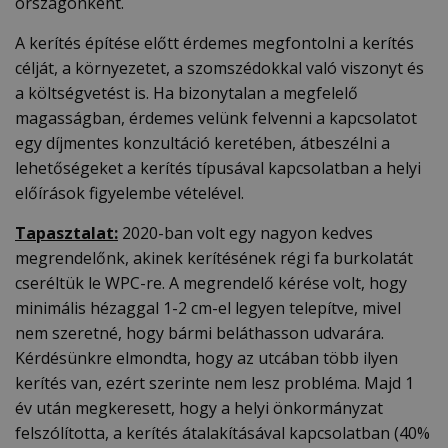
országonként.
A kerítés építése előtt érdemes megfontolni a kerítés
célját, a környezetet, a szomszédokkal való viszonyt és
a költségvetést is. Ha bizonytalan a megfelelő
magasságban, érdemes velünk felvenni a kapcsolatot
egy díjmentes konzultáció keretében, átbeszélni a
lehetőségeket a kerítés típusával kapcsolatban a helyi
előírások figyelembe vételével.
Tapasztalat:
2020-ban volt egy nagyon kedves
megrendelőnk, akinek kerítésének régi fa burkolatát
cseréltük le WPC-re. A megrendelő kérése volt, hogy
minimális hézaggal 1-2 cm-el legyen telepítve, mivel
nem szeretné, hogy bármi beláthasson udvarára.
Kérdésünkre elmondta, hogy az utcában több ilyen
kerítés van, ezért szerinte nem lesz probléma. Majd 1
év után megkeresett, hogy a helyi önkormányzat
felszólította, a kerítés átalakításával kapcsolatban (40%