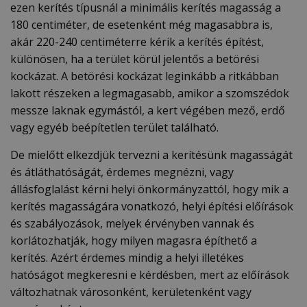
ezen kerítés típusnál a minimális kerítés magasság a
180 centiméter, de esetenként még magasabbra is,
akár 220-240 centiméterre kérik a kerítés építést,
különösen, ha a terület körül jelentős a betörési
kockázat. A betörési kockázat leginkább a ritkábban
lakott részeken a legmagasabb, amikor a szomszédok
messze laknak egymástól, a kert végében mező, erdő
vagy egyéb beépítetlen terület található.
De mielőtt elkezdjük tervezni a kerítésünk magasságát
és átláthatóságát, érdemes megnézni, vagy
állásfoglalást kérni helyi önkormányzattól, hogy mik a
kerítés magasságára vonatkozó, helyi építési előírások
és szabályozások, melyek érvényben vannak és
korlátozhatják, hogy milyen magasra építhető a
kerítés. Azért érdemes mindig a helyi illetékes
hatóságot megkeresni e kérdésben, mert az előírások
változhatnak városonként, kerületenként vagy