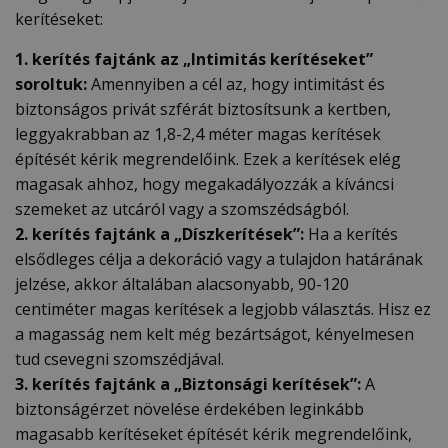
kerítéseket:
1. kerítés fajtánk az „Intimitás kerítéseket”
soroltuk:
Amennyiben a cél az, hogy intimitást és
biztonságos privát szférát biztosítsunk a kertben,
leggyakrabban az 1,8-2,4 méter magas kerítések
építését kérik megrendelőink. Ezek a kerítések elég
magasak ahhoz, hogy megakadályozzák a kíváncsi
szemeket az utcáról vagy a szomszédságból.
2. kerítés fajtánk a „Díszkerítések”:
Ha a kerítés
elsődleges célja a dekoráció vagy a tulajdon határának
jelzése, akkor általában alacsonyabb, 90-120
centiméter magas kerítések a legjobb választás. Hisz ez
a magasság nem kelt még bezártságot, kényelmesen
tud csevegni szomszédjával.
3. kerítés fajtánk a „Biztonsági kerítések”:
A
biztonságérzet növelése érdekében leginkább
magasabb kerítéseket építését kérik megrendelőink,