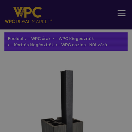
Főoldal
WPC árak
WPC Kiegészítők
Kerítés kiegészítők
WPC oszlop - Nút záró