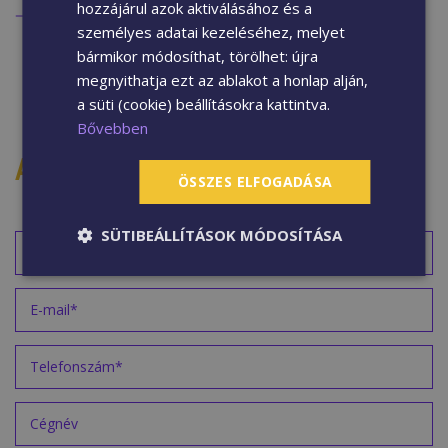
hozzájárul azok aktiválásához és a
A WPC oszlop nút záró ideális kiegészítő új
személyes adatai kezeléséhez, melyet
kerítésépítéshez és meglévő rendszerek
bármikor módosíthat, törölhet: újra
esztétikus lezárásához egyaránt.
megnyithatja ezt az ablakot a honlap alján,
a süti (cookie) beállításokra kattintva.
Bővebben
AJÁNLATKÉRÉS
ÖSSZES ELFOGADÁSA
SÜTIBEÁLLÍTÁSOK MÓDOSÍTÁSA