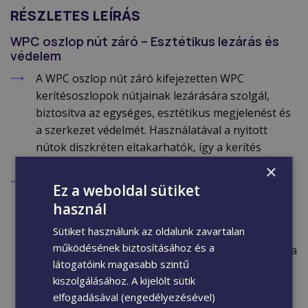
RÉSZLETES LEÍRÁS
WPC oszlop nút záró – Esztétikus lezárás és
védelem
A WPC oszlop nút záró kifejezetten WPC
kerítésoszlopok nútjainak lezárására szolgál,
biztosítva az egységes, esztétikus megjelenést és
a szerkezet védelmét. Használatával a nyitott
nútok diszkréten eltakarhatók, így a kerítés
letisztult, befejezett összképet kap.
×
A pontos méretkialakításnak köszönhetően a nút
Ez a weboldal sütiket
záró könnyen illeszkedik az oszlop hornyába,
használ
stabilan a helyén marad, miközben
Sütiket használunk az oldalunk zavartalan
megakadályozza a szennyeződések, por és
működésének biztosításához és a
nedvesség bejutását. Időjárásálló WPC alapanyaga
látogatóink magasabb szintű
ellenáll az UV-sugárzásnak és a hőmérsékleti
kiszolgálásához. A kijelölt sütik
ingadozásoknak, így hosszú távon is megbízható
elfogadásával (engedélyezésével)
megoldást nyújt kültéri környezetben.