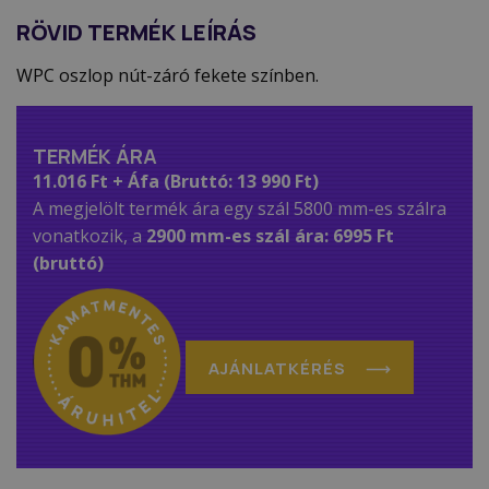
RÖVID TERMÉK LEÍRÁS
WPC oszlop nút-záró fekete színben.
TERMÉK ÁRA
11.016 Ft + Áfa (Bruttó: 13 990 Ft)
A megjelölt termék ára egy szál 5800 mm-es szálra
vonatkozik, a
2900 mm-es szál ára: 6995 Ft
(bruttó)
AJÁNLATKÉRÉS