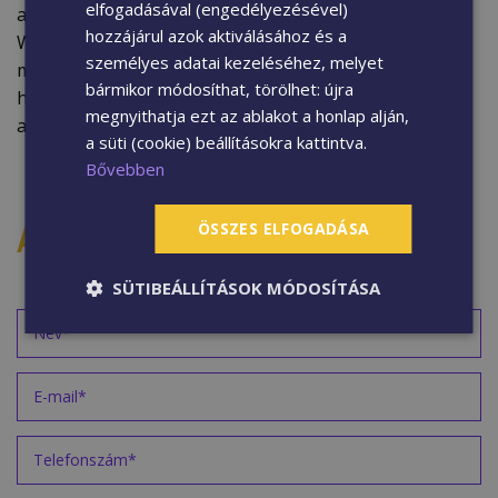
elfogadásával (engedélyezésével)
alkalmazni. A WPC kerítésoszlop tartozéka a szintén
hozzájárul azok aktiválásához és a
WPC anyagból készült oszlopfedő, ami
személyes adatai kezeléséhez, melyet
megakadályozza, hogy levél, eső vagy más anyagok
bármikor módosíthat, törölhet: újra
hulljanak a nyitott kerítésoszlopba, megőrizve így
megnyithatja ezt az ablakot a honlap alján,
az időtállóságát.
a süti (cookie) beállításokra kattintva.
Bővebben
AJÁNLATKÉRÉS
ÖSSZES ELFOGADÁSA
SÜTIBEÁLLÍTÁSOK MÓDOSÍTÁSA