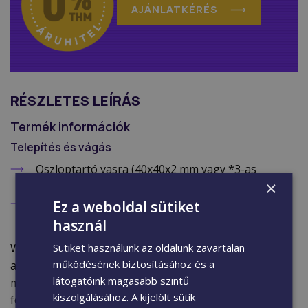
AJÁNLATKÉRÉS
RÉSZLETES LEÍRÁS
Termék információk
Telepítés és vágás
Oszloptartó vasra (40x40x2 mm vagy *3-as
×
zártszelvény) vagy kerítéspillérhez fogatva.
Raktárunkban méretre vágás ára:
500 Ft + Áfa
Ez a weboldal sütiket
(254 Ft)
/ vágás
használ
Sütiket használunk az oldalunk zavartalan
WPC kerítésoszlopaink két oldalt nútoltak, és színben
működésének biztosításához és a
azonosak kerítéselemeinkkel. Mélységük (nút) 32
látogatóink magasabb szintű
mm, szélességük 22 mm, ezért bármelyik általunk
kiszolgálásához. A kijelölt sütik
forgalmazott kerítéselem telepítésénél lehet