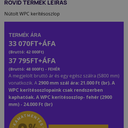
RÖVID TERMÉK LEÍRÁS
Nútolt WPC kerítésoszlop
TERMÉK ÁRA
33 070FT+ÁFA
(Bruttó: 42 000Ft)
37 795FT+ÁFA
(Bruttó: 48 000Ft) - FEHÉR
A megjelölt bruttó ár és egy egész szálra (5800 mm)
vonatkozik. A
2900 mm szál ára: 21.000 Ft (br). A
WPC kerítésoszlopaink csak rendszerben
kaphatóak. A WPC kerítésoszlop- fehér (2900
mm) - 24.000 Ft (br)