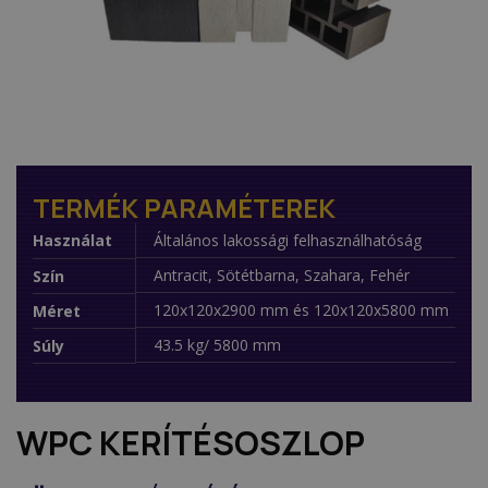
TERMÉK PARAMÉTEREK
Használat
Általános lakossági felhasználhatóság
Antracit, Sötétbarna, Szahara, Fehér
Szín
120x120x2900 mm és 120x120x5800 mm
Méret
43.5 kg/ 5800 mm
Súly
WPC KERÍTÉSOSZLOP