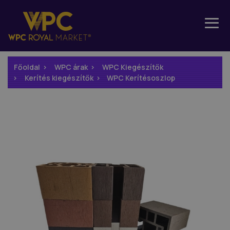
Főoldal
WPC árak
WPC Kiegészítők
Kerítés kiegészítők
WPC Kerítésoszlop