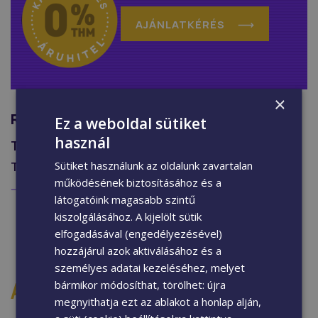
AJÁNLATKÉRÉS
×
RÉSZLETES LEÍRÁS
Ez a weboldal sütiket
használ
Termék információk
Sütiket használunk az oldalunk zavartalan
Telepítés
működésének biztosításához és a
Beton lábazatba
látogatóink magasabb szintű
kiszolgálásához. A kijelölt sütik
elfogadásával (engedélyezésével)
hozzájárul azok aktiválásához és a
személyes adatai kezeléséhez, melyet
AJÁNLATKÉRÉS
bármikor módosíthat, törölhet: újra
megnyithatja ezt az ablakot a honlap alján,