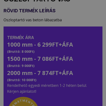
RÖVID TERMÉK LEÍRÁS
Oszloptartó vas beton lábazatba
TERMÉK ÁRA
1000 mm - 6 299FT+ÁFA
(Bruttó: 8 000Ft)
1500 mm - 7 086FT+ÁFA
(Bruttó: 9 000Ft)
2000 mm - 7 874FT+ÁFA
(Bruttó: 10 000Ft)
Rendelhető egyedi méretben 1-2 héten belül.
Kérjen ajánlatot!