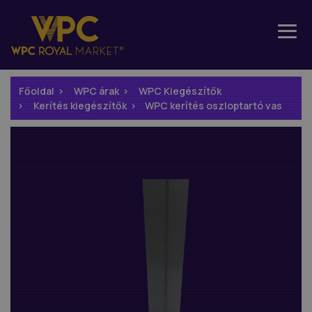
Főoldal
WPC árak
WPC Kiegészítők
Kerítés kiegészítők
WPC kerítés oszloptartó vas