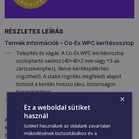
RÉSZLETES LEÍRÁS
Termék információk – Co-Ex WPC kerítésoszlop
Telepítés és vágás: A Co-Ex WPC kerítésoszlop
oszloptartó vashoz (40×40×2 mm vagy *3-as
zártszelvényhez), illetve kerítéspillérhez
rögzíthető. A stabil rögzítés megfelelő alapot
biztosít a kerítés hosszú távú, biztonságos
használatához.
×
Raktárunkban méretre vágásra is van lehetőség,
Ez a weboldal sütiket
melynek díja: 200 Ft + ÁFA (254 Ft) / vágás.
használ
A Co-Ex WPC kerítésoszlopok két oldalon nútolt
Sütiket használunk az oldalunk zavartalan
kivitelben készülnek, és színben teljes mértékben
működésének biztosításához és a
harmonizálnak a hozzájuk tartozó kerítéselemekkel. A