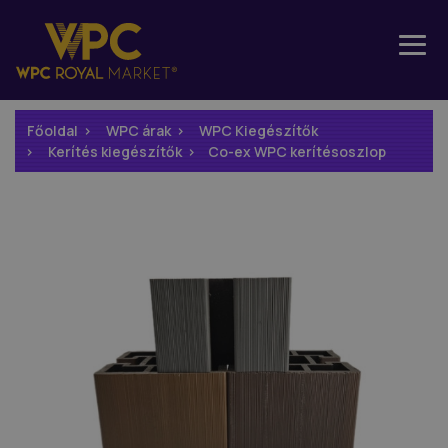
Főoldal
WPC árak
WPC Kiegészítők
Kerítés kiegészítők
Co-ex WPC kerítésoszlop