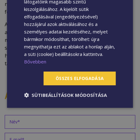
látogatóink magasabb szintű
nút 32 mm mély és 22 mm széles, így bármely általunk
kiszolgálásához. A kijelölt sütik
forgalmazott WPC kerítéselem telepítésére alkalmas.
elfogadásával (engedélyezésével)
hozzájárul azok aktiválásához és a
A WPC kerítésoszlop tartozéka a szintén WPC
személyes adatai kezeléséhez, melyet
alapanyagból készült oszlopfedő, amely
bármikor módosíthat, törölhet: újra
megakadályozza, hogy levél, eső vagy egyéb
megnyithatja ezt az ablakot a honlap alján,
szennyeződés jusson a nyitott oszlop belsejébe. Ez
a süti (cookie) beállításokra kattintva.
hozzájárul az oszlop szerkezeti védelméhez és hosszú
Bővebben
távú időtállóságához.
ÖSSZES ELFOGADÁSA
AJÁNLATKÉRÉS
SÜTIBEÁLLÍTÁSOK MÓDOSÍTÁSA