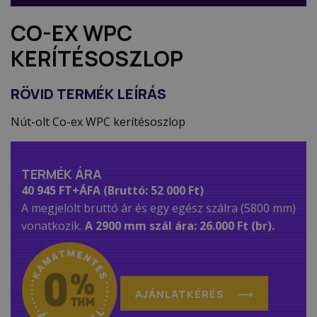
CO-EX WPC
KERÍTÉSOSZLOP
RÖVID TERMÉK LEÍRÁS
Nút-olt Co-ex WPC kerítésoszlop
TERMÉK ÁRA
40 945 FT+ÁFA (Bruttó: 52 000 Ft)
A megjelölt bruttó ár és egy egész szálra (5800 mm)
vonatkozik.
A 2900 mm szál ára: 26.000 Ft (br).
AJÁNLATKÉRÉS