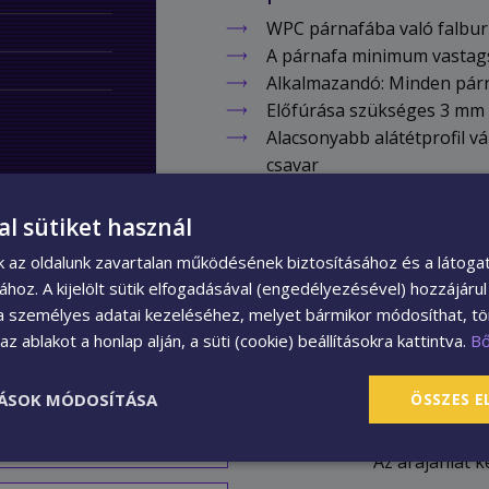
WPC párnafába való falburk
A párnafa minimum vastag
Alkalmazandó: Minden párna
Előfúrása szükséges 3 mm 
Alacsonyabb alátétprofil v
csavar
al sütiket használ
nk az oldalunk zavartalan működésének biztosításához és a látog
sához. A kijelölt sütik elfogadásával (engedélyezésével) hozzájáru
a személyes adatai kezeléséhez, melyet bármikor módosíthat, tör
z ablakot a honlap alján, a süti (cookie) beállításokra kattintva.
B
TÁSOK MÓDOSÍTÁSA
ÖSSZES 
Kedves Érdek
Az árajánlat 