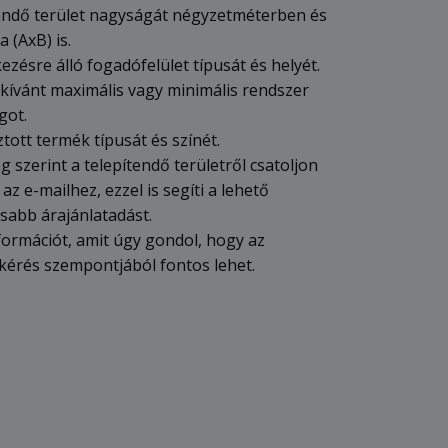
tendő terület nagyságát négyzetméterben és
a (AxB) is.
ezésre álló fogadófelület típusát és helyét.
 kívánt maximális vagy minimális rendszer
got.
ztott termék típusát és színét.
 szerint a telepítendő területről csatoljon
 az e-mailhez, ezzel is segíti a lehető
sabb árajánlatadást.
formációt, amit úgy gondol, hogy az
tkérés szempontjából fontos lehet.