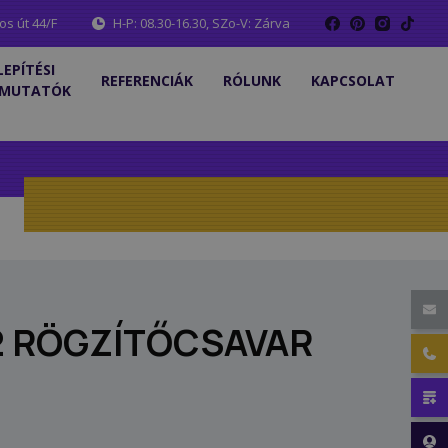
os út 44/F
H-P: 08.30-16.30, SZo-V: Zárva
LEPÍTÉSI
REFERENCIÁK
RÓLUNK
KAPCSOLAT
MUTATÓK
2 RÖGZÍTŐCSAVAR