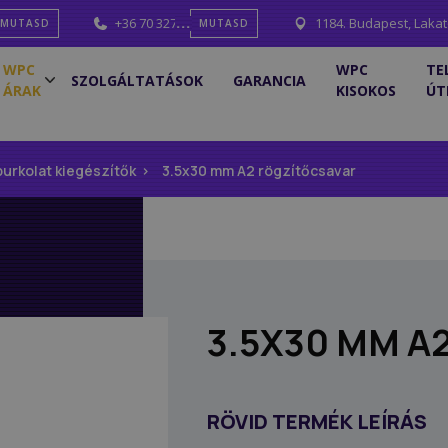
mail.com
+36 70 327 0001
1184. Budapest, Lakat
MUTASD
MUTASD
WPC
WPC
TE
SZOLGÁLTATÁSOK
GARANCIA
ÁRAK
KISOKOS
ÚT
burkolat kiegészítők
3.5x30 mm A2 rögzítőcsavar
3.5X30 MM A
RÖVID TERMÉK LEÍRÁS