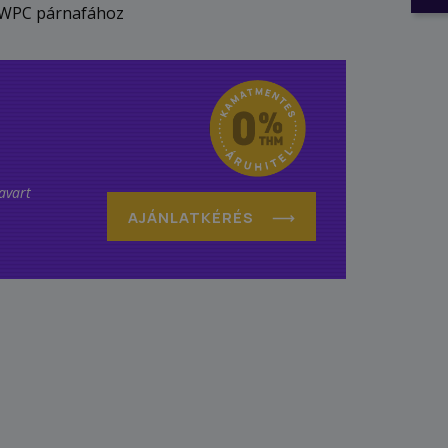
r WPC párnafához
avart
AJÁNLATKÉRÉS