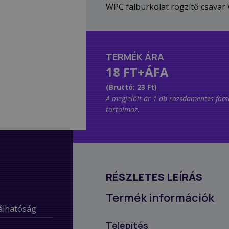
WPC falburkolat rögzítő csava
TERMÉK ÁRA
18 FT+ÁFA
(Bruttó: 23 Ft)
A megjelölt ár 1 db rozsdamentes facs
tartalmaz.
RÉSZLETES LEÍRÁS
Termék információk
nálhatóság
Telepítés