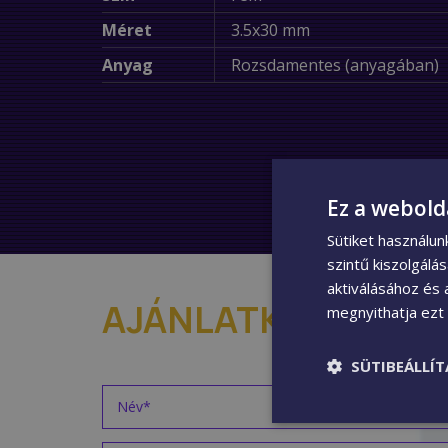
Méret
3.5x30 mm
Anyag
Rozsdamentes (anyagában)
Ez a webold
Sütiket használu
szintű kiszolgálá
aktiválásához és 
AJÁNLATKÉRÉS
megnyithatja ezt a
SÜTIBEÁLLÍ