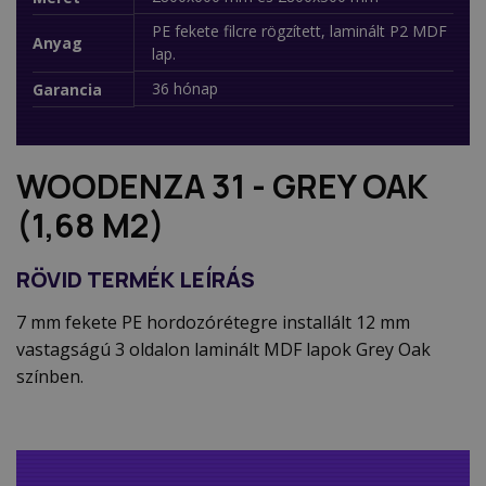
PE fekete filcre rögzített, laminált P2 MDF
Anyag
lap.
36 hónap
Garancia
WOODENZA 31 - GREY OAK
(1,68 M2)
RÖVID TERMÉK LEÍRÁS
7 mm fekete PE hordozórétegre installált 12 mm
vastagságú 3 oldalon laminált MDF lapok Grey Oak
színben.