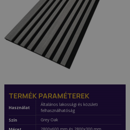
TERMÉK PARAMÉTEREK
Általános lakossági és közületi
Használat
felhasználhatóság
Grey Oak
Szín
2800x600 mm és 2800x300 mm
Méret