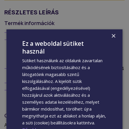
RÉSZLETES LEÍRÁS
Termék információk
PE fekete filréteg + P2 minőségű MDF lap.
×
Felhsználása: Irodák, tárgyalók, nappalik,
Ez a weboldal sütiket
hálószobák, éttermek, kávézók, stúdiók,
használ
moziszobák, recepciók, várótermek,
Sütiket használunk az oldalunk zavartalan
konferenciatermek.
működésének biztosításához és a
Raktárunkban méretre vágás ára: 200 Ft+ Áfa (254
látogatóink magasabb szintű
Ft) / vágás.
kiszolgálásához. A kijelölt sütik
1 db akusztikus falburkolat: 1.68 m2.
elfogadásával (engedélyezésével)
1 m2 beltéri falburkoláshoz szükséges: 0.68 db
hozzájárul azok aktiválásához és a
panel.
személyes adatai kezeléséhez, melyet
bármikor módosíthat, törölhet: újra
Gyártási metodika
megnyithatja ezt az ablakot a honlap alján,
a süti (cookie) beállításokra kattintva.
A Technikal Wood Veneer eljárással készült akusztikus