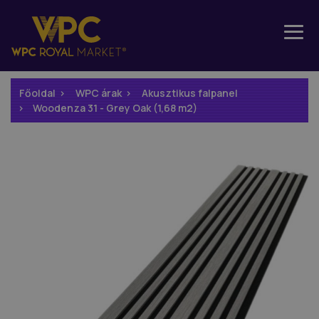
Főoldal
WPC árak
Akusztikus falpanel
Woodenza 31 - Grey Oak (1,68 m2)