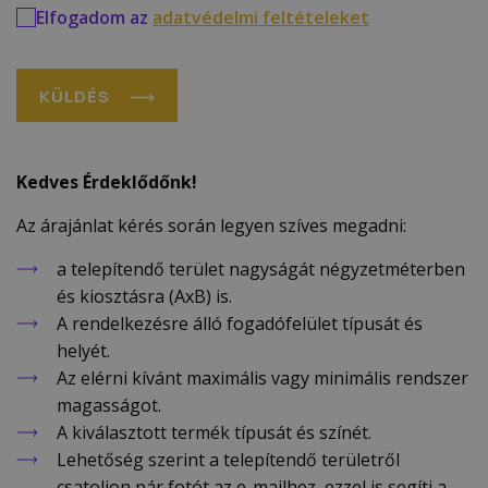
Elfogadom az
adatvédelmi feltételeket
KÜLDÉS
Kedves Érdeklődőnk!
Az árajánlat kérés során legyen szíves megadni:
a telepítendő terület nagyságát négyzetméterben
és kiosztásra (AxB) is.
A rendelkezésre álló fogadófelület típusát és
helyét.
Az elérni kívánt maximális vagy minimális rendszer
magasságot.
A kiválasztott termék típusát és színét.
Lehetőség szerint a telepítendő területről
csatoljon pár fotót az e-mailhez, ezzel is segíti a