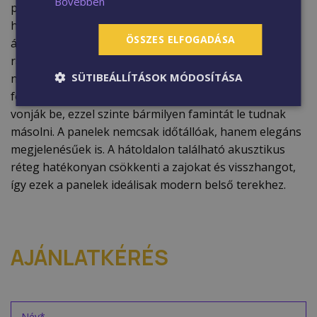
Bővebben
panelek kiváló minőségű fa furnérból, MDF
hordozórétegből és opcionálisan akusztikus filcből
ÖSSZES ELFOGADÁSA
állnak. A gyártás során a fa furnért környezetbarát
ragasztóval rögzítik az alaplemezre, majd
SÜTIBEÁLLÍTÁSOK MÓDOSÍTÁSA
nagynyomású préseléssel biztosítják a tartósságot. A
felületet szintén fa alapanyagból készült lamináltal
vonják be, ezzel szinte bármilyen famintát le tudnak
másolni. A panelek nemcsak időtállóak, hanem elegáns
megjelenésűek is. A hátoldalon található akusztikus
réteg hatékonyan csökkenti a zajokat és visszhangot,
így ezek a panelek ideálisak modern belső terekhez.
AJÁNLATKÉRÉS