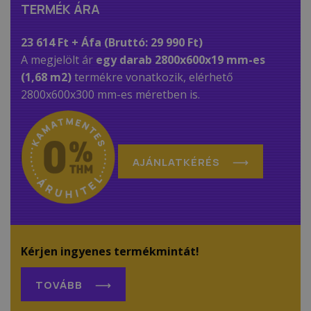
TERMÉK ÁRA
23 614 Ft + Áfa (Bruttó: 29 990 Ft)
A megjelölt ár
egy darab 2800x600x19 mm-es
(1,68 m2)
termékre vonatkozik, elérhető
2800x600x300 mm-es méretben is.
AJÁNLATKÉRÉS
Kérjen ingyenes termékmintát!
TOVÁBB