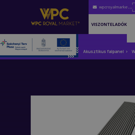
wpcroyalmarket@g
VISZONTELADÓK
Főoldal
WPC árak
Akusztikus falpanel
W