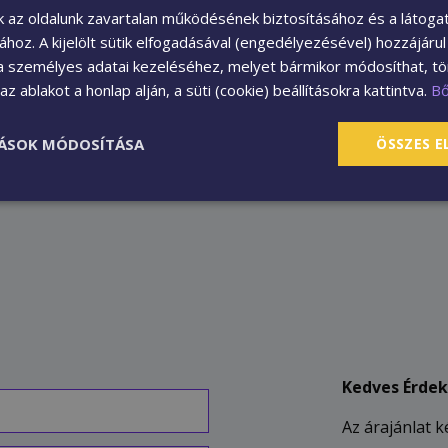
filcből állnak. A gyártás során 
nk az oldalunk zavartalan működésének biztosításához és a látog
az alaplemezre, majd nagynyomás
sához. A kijelölt sütik elfogadásával (engedélyezésével) hozzájáru
felületet szintén fa alapanyagból
a személyes adatai kezeléséhez, melyet bármikor módosíthat, tör
bármilyen famintát le tudnak m
z ablakot a honlap alján, a süti (cookie) beállításokra kattintva.
B
elegáns megjelenésűek is. A hát
hatékonyan csökkenti a zajokat 
TÁSOK MÓDOSÍTÁSA
ÖSSZES 
modern belső terekhez.
Kedves Érdek
Az árajánlat 