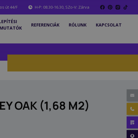
os út 44/F
H-P: 08.30-16.30, SZo-V: Zárva
LEPÍTÉSI
REFERENCIÁK
RÓLUNK
KAPCSOLAT
MUTATÓK
Y OAK (1,68 M2)