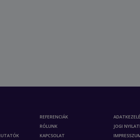
REFERENCIÁK
ADATKEZELÉ
RÓLUNK
JOGI NYILA
TMUTATÓK
KAPCSOLAT
IMPRESSZU