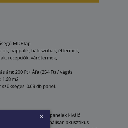
nőségű MDF lap.
alók, nappalik, hálószobák, éttermek,
ák, recepciók, várótermek,
 ára: 200 Ft+ Áfa (254 Ft) / vágás.
: 1.68 m2.
 szükséges: 0.68 db panel.
×
sal készült akusztikus panelek kiváló
dozórétegből és opcionálisan akusztikus