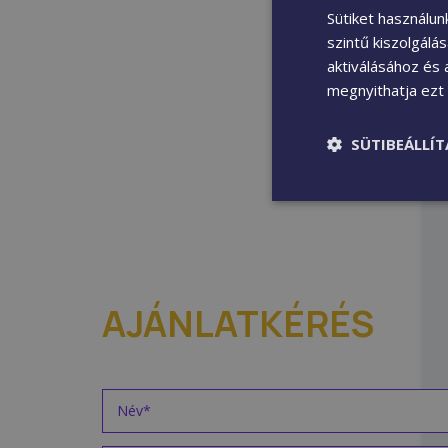
Sütiket használu
szintű kiszolgálá
aktiválásához és 
megnyithatja ezt a
SÜTIBEÁLLÍ
AJÁNLATKÉRÉS