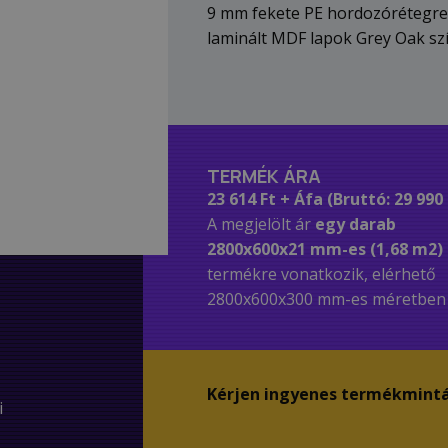
9 mm fekete PE hordozórétegre 
laminált MDF lapok Grey Oak sz
TERMÉK ÁRA
23 614 Ft + Áfa (Bruttó: 29 990 
A megjelölt ár
egy darab
2800x600x21 mm-es (1,68 m2)
termékre vonatkozik, elérhető
2800x600x300 mm-es méretben 
Kérjen ingyenes termékmintá
i