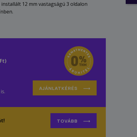
installált 12 mm vastagságú 3 oldalon
ínben.
Ft)
AJÁNLATKÉRÉS
is.
t!
TOVÁBB