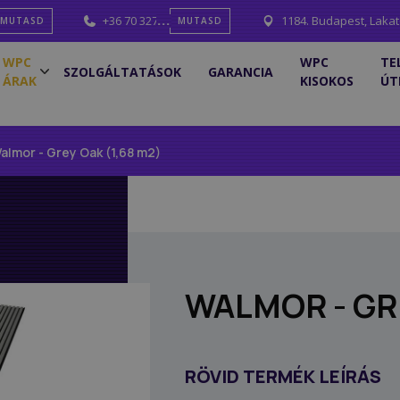
mail.com
+36 70 327 0001
1184. Budapest, Lakat
MUTASD
MUTASD
WPC
WPC
TE
SZOLGÁLTATÁSOK
GARANCIA
ÁRAK
KISOKOS
ÚT
almor - Grey Oak (1,68 m2)
WALMOR - GRE
RÖVID TERMÉK LEÍRÁS