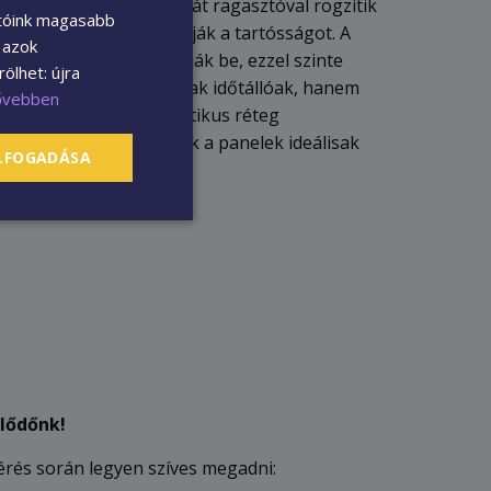
a fa furnért környezetbarát ragasztóval rögzítik
atóink magasabb
ú préseléssel biztosítják a tartósságot. A
l azok
 készült lamináltal vonják be, ezzel szinte
ölhet: újra
ásolni. A panelek nemcsak időtállóak, hanem
ővebben
oldalon található akusztikus réteg
és visszhangot, így ezek a panelek ideálisak
ELFOGADÁSA
lődőnk!
kérés során legyen szíves megadni: