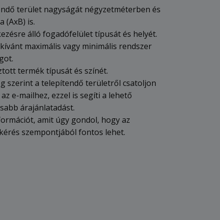
tendő terület nagyságát négyzetméterben és
a (AxB) is.
ezésre álló fogadófelület típusát és helyét.
 kívánt maximális vagy minimális rendszer
got.
ztott termék típusát és színét.
 szerint a telepítendő területről csatoljon
 az e-mailhez, ezzel is segíti a lehető
sabb árajánlatadást.
formációt, amit úgy gondol, hogy az
tkérés szempontjából fontos lehet.