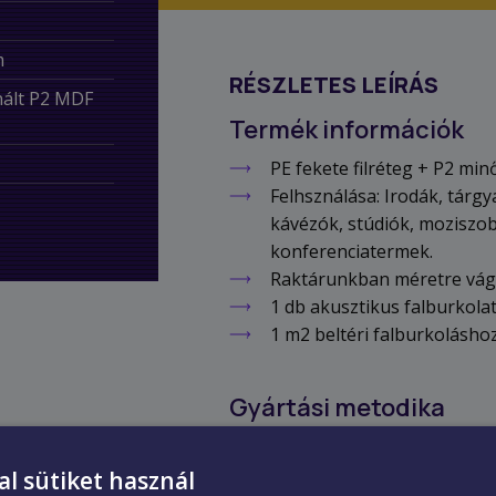
m
RÉSZLETES LEÍRÁS
inált P2 MDF
Termék információk
PE fekete filréteg + P2 mi
Felhsználása: Irodák, tárgy
kávézók, stúdiók, moziszob
konferenciatermek.
Raktárunkban méretre vágás
1 db akusztikus falburkolat
1 m2 beltéri falburkoláshoz
Gyártási metodika
A Technikal Wood Veneer eljárás
minőségű fa furnérból, MDF hor
al sütiket használ