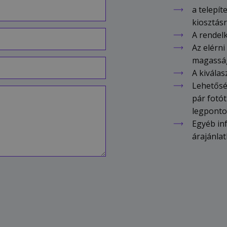
a telepí
kiosztásr
A rendelk
Az elérni
magassá
A kiválas
Lehetőség
pár fotót
legponto
Egyéb in
árajánla