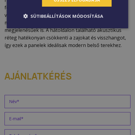
felületet szintén fa alapanyagból készült lamináltal
vonják be, ezzel szinte bármilyen famintát le tudnak
SÜTIBEÁLLÍTÁSOK MÓDOSÍTÁSA
másolni. A panelek nemcsak időtállóak, hanem elegáns
megjelenésűek is. A hátoldalon található akusztikus
réteg hatékonyan csökkenti a zajokat és visszhangot,
így ezek a panelek ideálisak modern belső terekhez.
AJÁNLATKÉRÉS