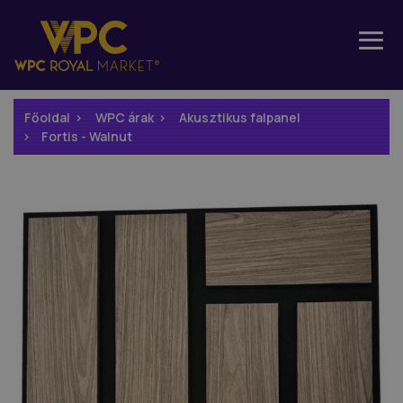
Főoldal
WPC árak
Akusztikus falpanel
Fortis - Walnut