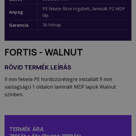
PE fekete filcre rögzített, laminált P2 MDF
Anyag
lap.
36 hónap
Garancia
FORTIS - WALNUT
RÖVID TERMÉK LEÍRÁS
9 mm fekete PE hordozórétegre installált 9 mm
vastagságú 1 oldalon laminált MDF lapok Walnut
színben.
TERMÉK ÁRA