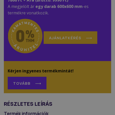
7866 Ft + Áfa (Bruttó: 9990 Ft)
A megjelölt ár
egy darab 600x600 mm
-es
termékre vonatkozik.
AJÁNLATKÉRÉS
Kérjen ingyenes termékmintát!
TOVÁBB
RÉSZLETES LEÍRÁS
Termék információk