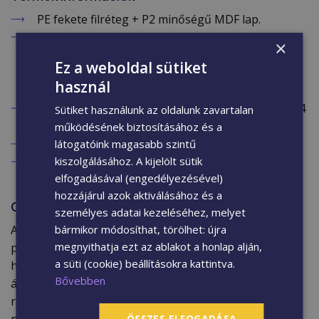
PE fekete filréteg + P2 minőségű MDF lap.
Felhsználása: Irodák, tárgyalók, nappalik,
×
hálószobák, éttermek, kávézók, stúdiók,
Ez a weboldal sütiket
moziszobák, recepciók, várótermek,
használ
konferenciatermek.
Raktárunkban méretre vágás ára: 200 Ft+ Áfa (254
Sütiket használunk az oldalunk zavartalan
Ft) / vágás.
működésének biztosításához és a
1 db akusztikus falburkolat: 0.36 m2.
látogatóink magasabb szintű
1 m2 beltéri falburkoláshoz szükséges: 2.78 db
kiszolgálásához. A kijelölt sütik
elfogadásával (engedélyezésével)
panel.
hozzájárul azok aktiválásához és a
Gyártási metodika
személyes adatai kezeléséhez, melyet
A Technikal Wood Veneer eljárással készült akusztikus
bármikor módosíthat, törölhet: újra
megnyithatja ezt az ablakot a honlap alján,
panelek kiváló minőségű fa furnérból, MDF
a süti (cookie) beállításokra kattintva.
hordozórétegből és opcionálisan akusztikus filcből
Bővebben
állnak. A gyártás során a fa furnért környezetbarát
ragasztóval rögzítik az alaplemezre, majd
nagynyomású préseléssel biztosítják a tartósságot. A
ÖSSZES ELFOGADÁSA